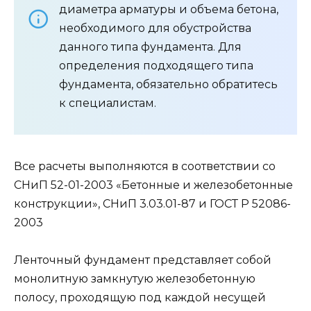
вследствие действия сил выпучивания почвы.
Основные нагрузки сконцентрированы на
углах. Является самым популярным видом
среди других фундаментов при строительстве
частных домов, так как имеет лучшее
соотношение стоимости и необходимых
характеристик.
Существует несколько видов ленточных
фундаментов, такие как монолитный и
сборный, мелкозагубленный и
глубокозагубленный. Выбор зависит от
характеристик почвы, предполагаемой
нагрузки и других параметров, которые
необходимо рассматривать в каждом случае
индивидуально. Подходит практически для
всех типов построек и может применяться при