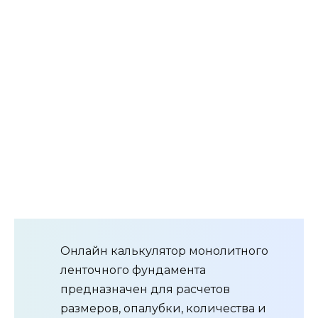
определения подходящего типа
фундамента, обязательно обратитесь
к специалистам.
Все расчеты выполняются в соответствии со
СНиП 52-01-2003 «Бетонные и железобетонные
конструкции», СНиП 3.03.01-87 и ГОСТ Р 52086-
2003
Ленточный фундамент представляет собой
монолитную замкнутую железобетонную
полосу, проходящую под каждой несущей
стеной строения, распределяя тем самым
нагрузку по всей длине ленты. Предотвращает
проседание и изменение формы постройки