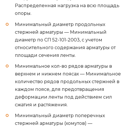
Шаг поперечных стержней арматуры
(хомутов) — Шаг хомутов, необходимых для
предотвращения сдвигов арматурного
каркаса при заливке бетона.
Величина нахлеста арматуры — При
креплении отрезков стержней внахлест.
Общая длина арматуры — Длина всей
арматуры для вязки каркаса с учетом
нахлеста.
Общий вес арматуры — Вес арматурного
каркаса.
Толщина доски опалубки — Расчетная
толщина досок опалубки в соответствии с
ГОСТ Р 52086-2003, для заданных
параметров фундамента и при заданном