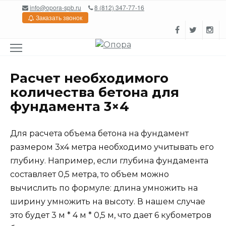
Перейти
info@opora-spb.ru
8 (812) 347-77-16
к
Заказать звонок
содержанию
Расчет необходимого
количества бетона для
фундамента 3×4
Для расчета объема бетона на фундамент
размером 3х4 метра необходимо учитывать его
глубину. Например, если глубина фундамента
составляет 0,5 метра, то объем можно
вычислить по формуле: длина умножить на
ширину умножить на высоту. В нашем случае
это будет 3 м * 4 м * 0,5 м, что дает 6 кубометров