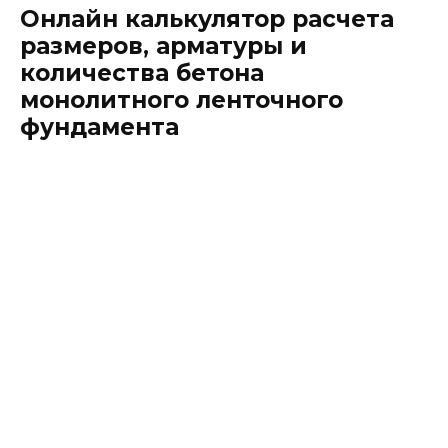
Онлайн калькулятор расчета
размеров, арматуры и
количества бетона
монолитного ленточного
фундамента
Онлайн калькулятор монолитного
ленточного фундамента
предназначен для расчетов
размеров, опалубки, количества и
диаметра арматуры и объема бетона,
необходимого для обустройства
данного типа фундамента. Для