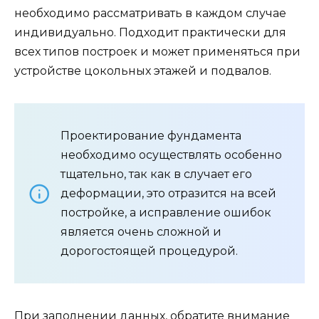
выполняемых расчетов с кратким описанием
каждого пункта. Вы так же можете задать свой
вопрос, воспользовавшись формой справа.
Общие сведения по
результатам расчетов
Общая длина ленты — Периметр
фундамента.
Площадь подошвы ленты -Площадь опоры
фундамента на почву. Соответствует
размерам необходимой гидроизоляции.
Площадь внешней боковой поверхности —
Соответствует площади необходимого
утеплителя для внешней стороны