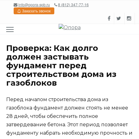
Перейти
info@opora-spb.ru
8 (812) 347-77-16
к
Заказать звонок
содержанию
Проверка: Как долго
должен застывать
фундамент перед
строительством дома из
газоблоков
Перед началом строительства дома из
газоблока фундамент должен стоять не менее
28 дней, чтобы обеспечить полное
затвердевание бетона. Этот период позволяет
фундаменту набрать необходимую прочность и