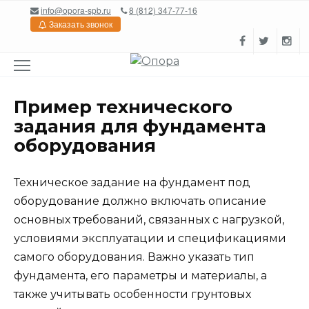
Перейти
info@opora-spb.ru
8 (812) 347-77-16
к
Заказать звонок
содержанию
Пример технического
задания для фундамента
оборудования
Техническое задание на фундамент под
оборудование должно включать описание
основных требований, связанных с нагрузкой,
условиями эксплуатации и спецификациями
самого оборудования. Важно указать тип
фундамента, его параметры и материалы, а
также учитывать особенности грунтовых