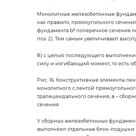
Монолитные железобетонные фундаме
как правило, прямоугольного сечения (
фундамента bf поперечное сечение ле
поз. 2). Тем самым увеличивают высоту л
8) с целью последующего выполнения
силу и изгибающий момент, то есть 
Рис. 16. Конструктивные элементы ле
монолитного с лентой прямоугольного
трапецеидального сечения, в – сбор
сечения
У сборных железобетонных фундаменто
выполняют отдельные блок-подушки (ри