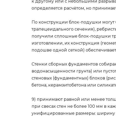
к другому или с небольшими разрыва
определяется расчётом, но принимается 
По конструкции блок-подушки могут 
трапецеидального сечения), ребрист
получили сплошные блок-подушки тр
изготовлении, их конструкция (геом
подошве одной сеткой) обеспечивает
Стенки сборных фундаментов собира
водонасыщенности грунта) или пустот
стеновых (фундаментных) блоков (рис. 1
бетона, керамзитобетона или силикатно
9) принимают равной или менее толщ
при свесах стен не более 100 мм в к
унифицированные размеры: ширину bfb 