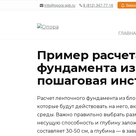
Перейти
info@opora-spb.ru
8 (812) 347-77-16
Заказ
к
содержанию
ГЛАВН
Пример расчет
фундамента из
пошаговая инс
Расчет ленточного фундамента из бло
которые будут действовать на него,
среды. Важно правильно выбрать разм
несущую способность и глубину зал
составляет 30-50 см, а глубина — в з