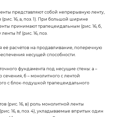
нты представляют собой непрерывную ленту,
рис. 16, а, поз. 1). При большой ширине
нты принимают трапецеидальным (рис. 16, б,
енты hf (рис. 16, поз.
 её расчётов на продавливание, поперечную
обеспечения несущей способности.
нточного фундамента под несущие стены: а –
 сечения, б – монолитного с лентой
ного с блок-подушкой трапецеидального
в (рис. 16, в) роль монолитной ленты
с. 16, в, поз. 4), укладываемые впритык один