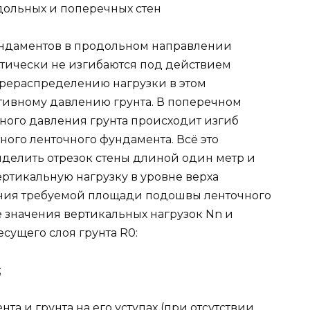
дольных и поперечных стен
ундаментов в продольном направлении
тически не изгибаются под действием
ерераспределению нагрузки в этом
тивному давлению грунта. В поперечном
ого давления грунта происходит изгиб
ого ленточного фундамента. Всё это
ыделить отрезок стены длиной один метр и
ртикальную нагрузку в уровне верха
ния требуемой площади подошвы ленточного
 значения вертикальных нагрузок Nn и
сущего слоя грунта R0:
;
а и грунта на его уступах (при отсутствии