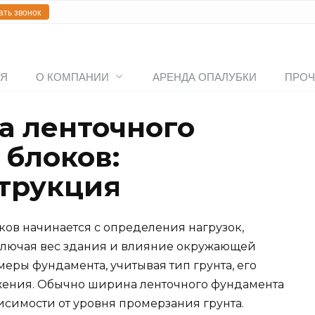
ать звонок
АЯ
О КОМПАНИИ
АРЕНДА ОПАЛУБКИ
ПРОЧ
а ленточного
 блоков:
трукция
ков начинается с определения нагрузок,
 включая вес здания и влияние окружающей
еры фундамента, учитывая тип грунта, его
ожения. Обычно ширина ленточного фундамента
ависимости от уровня промерзания грунта.