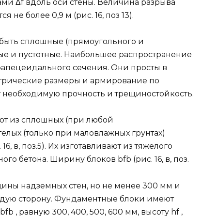
ми Δf вдоль оси стены. Величина разрыва
не более 0,9 м (рис. 16, поз 13).
быть сплошные (прямоугольного и
ые и пустотные. Наибольшее распространение
апецеидального сечения. Они просты в
етрические размеры и армирование по
 необходимую прочность и трещиностойкость.
ют из сплошных (при любой
елых (только при маловлажных грунтах)
6, в, поз.5). Их изготавливают из тяжелого
го бетона. Ширину блоков bfb (рис. 16, в, поз.
ины надземных стен, но не менее 300 мм и
аждую сторону. Фундаментные блоки имеют
, равную 300, 400, 500, 600 мм, высоту hf ,