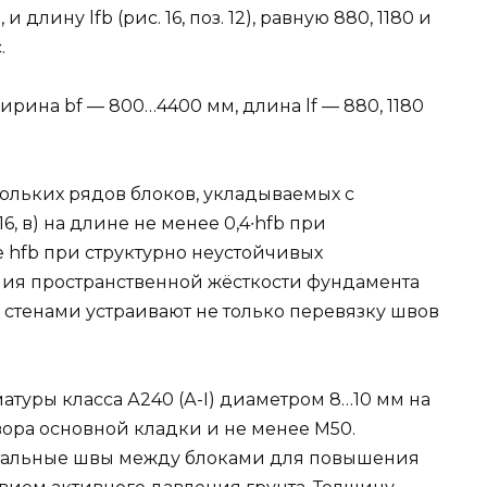
, и длину lfb (рис. 16, поз. 12), равную 880, 1180 и
.
, ширина bf — 800…4400 мм, длина lf — 880, 1180
ольких рядов блоков, укладываемых с
6, в) на длине не менее 0,4∙hfb при
 hfb при структурно неустойчивых
ения пространственной жёсткости фундамента
тенами устраивают не только перевязку швов
арматуры класса А240 (А-I) диаметром 8…10 мм на
вора основной кладки и не менее М50.
нтальные швы между блоками для повышения