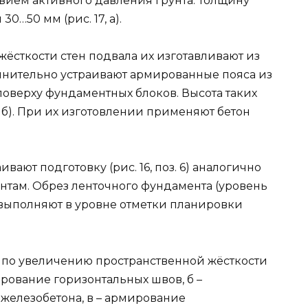
вием активного давления грунта. Толщину
…50 мм (рис. 17, а).
жёсткости стен подвала их изготавливают из
лнительно устраивают армированные пояса из
поверху фундаментных блоков. Высота таких
7, б). При их изготовлении применяют бетон
ют подготовку (рис. 16, поз. 6) аналогично
там. Обрез ленточного фундамента (уровень
выполняют в уровне отметки планировки
я по увеличению пространственной жёсткости
ирование горизонтальных швов, б –
железобетона, в – армирование