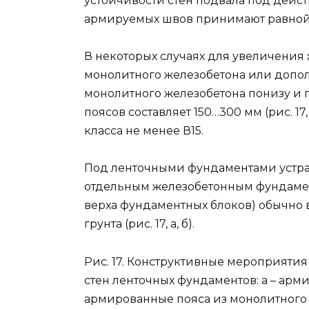
устойчивости стен подвала под дейст
армируемых швов принимают равной 30
В некоторых случаях для увеличения 
монолитного железобетона или допо
монолитного железобетона понизу и 
поясов составляет 150…300 мм (рис. 1
класса не менее В15.
Под ленточными фундаментами устраива
отдельным железобетонным фундамен
верха фундаментных блоков) обычно 
грунта (рис. 17, а, б).
Рис. 17. Конструктивные мероприяти
стен ленточных фундаментов: а – арм
армированные пояса из монолитного 