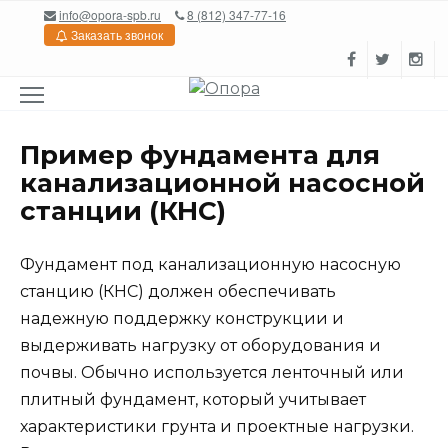
Перейти
info@opora-spb.ru
8 (812) 347-77-16
к
Заказать звонок
содержанию
Пример фундамента для
канализационной насосной
станции (КНС)
Фундамент под канализационную насосную
станцию (КНС) должен обеспечивать
надежную поддержку конструкции и
выдерживать нагрузку от оборудования и
почвы. Обычно используется ленточный или
плитный фундамент, который учитывает
характеристики грунта и проектные нагрузки.