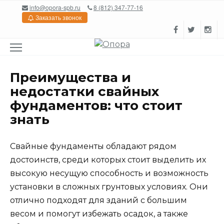
Перейти
info@opora-spb.ru
8 (812) 347-77-16
к
Заказать звонок
содержанию
Преимущества и
недостатки свайных
фундаментов: что стоит
знать
Свайные фундаменты обладают рядом
достоинств, среди которых стоит выделить их
высокую несущую способность и возможность
установки в сложных грунтовых условиях. Они
отлично подходят для зданий с большим
весом и помогут избежать осадок, а также