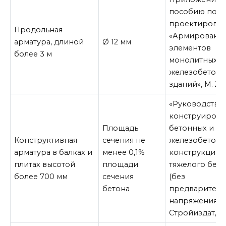
пособию по
проектирова
Продольная
«Армировани
арматура, длиной
Ø 12 мм
элементов
более 3 м
монолитных
железобетон
зданий», М. 20
«Руководство
конструиров
Площадь
бетонных и
Конструктивная
сечения не
железобетон
арматура в балках и
менее 0,1%
конструкций 
плитах высотой
площади
тяжелого бето
более 700 мм
сечения
(без
бетона
предваритель
напряжения)», 
Стройиздат, 1