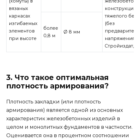
(хомуты) в
железобетон
вязаных
конструкций 
каркасах
тяжелого бето
изгибаемых
(без
более
элементов
предваритель
Ø 8 мм
0,8 м
при высоте
напряжения)», 
Стройиздат, 1
3. Что такое оптимальная
плотность армирования?
Плотность закладки (или плотность
армирования) является одной из основных
характеристик железобетонных изделий в
целом и монолитных фундаментов в частности.
Оценивается она в процентном соотношении