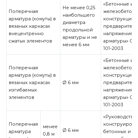
«Бетонные и
Не менее 0,25
Поперечная
железобетон
наибольшего
арматура (хомуты) в
конструкции 
диаметра
вязаных каркасах
предваритель
продольной
внецентренно
напряжения
арматуры и не
сжатых элементов
арматуры» СП 
менее 6 мм
101-2003
«Бетонные и
Поперечная
железобетон
арматура (хомуты) в
конструкции 
вязаных каркасах
Ø 6 мм
предваритель
изгибаемых
напряжения
элементов
арматуры» СП 
101-2003
«Руководство
Поперечная
конструиров
менее
Ø 6 мм
арматура
бетонных и
0,8 м