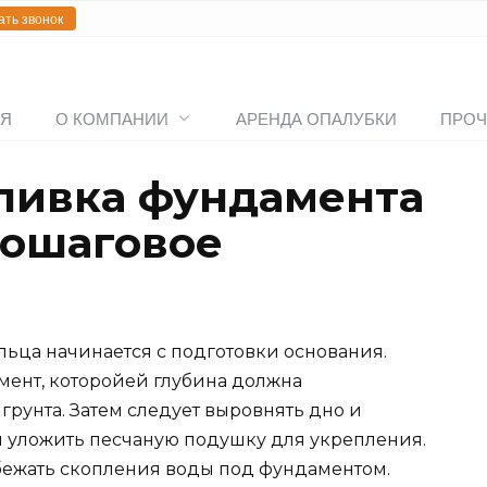
ать звонок
АЯ
О КОМПАНИИ
АРЕНДА ОПАЛУБКИ
ПРОЧ
ливка фундамента
пошаговое
ьца начинается с подготовки основания.
ент, которойей глубина должна
грунта. Затем следует выровнять дно и
ти уложить песчаную подушку для укрепления.
збежать скопления воды под фундаментом.