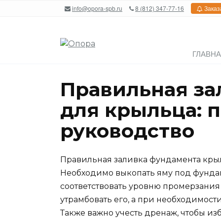
Перейти
info@opora-spb.ru
8 (812) 347-77-16
Заказ
к
содержанию
ГЛАВН
Правильная за
для крыльца: 
руководство
Правильная заливка фундамента крыл
Необходимо выкопать яму под фундам
соответствовать уровню промерзания 
утрамбовать его, а при необходимос
Также важно учесть дренаж, чтобы и