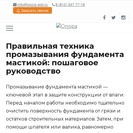
Перейти
info@opora-spb.ru
8 (812) 347-77-16
к
Заказать звонок
содержанию
Правильная техника
промазывания фундамента
мастикой: пошаговое
руководство
Промазывание фундамента мастикой —
ключевой этап в защите конструкции от влаги.
Перед началом работы необходимо тщательно
очистить поверхность фундамента от грязи и
остатков строительных материалов. Затем, при
помощи шпателя или валика, равномерно