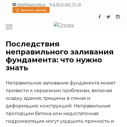
Перейти
info@opora-spb.ru
8 (812) 347-77-16
к
Заказать звонок
содержанию
Последствия
неправильного заливания
фундамента: что нужно
знать
Неправильное заливание фундамента может
привести к серьезным проблемам, включая
осадку здания, трещины в стенах и
деформацию конструкций. Неправильные
пропорции бетона или недостаточная
гидроизоляция могут ухудшить прочность и