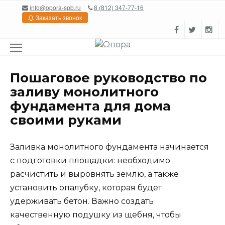
Перейти
info@opora-spb.ru
8 (812) 347-77-16
к
Заказать звонок
содержанию
Пошаговое руководство по
заливу монолитного
фундамента для дома
своими руками
Заливка монолитного фундамента начинается
с подготовки площадки: необходимо
расчистить и выровнять землю, а также
установить опалубку, которая будет
удерживать бетон. Важно создать
качественную подушку из щебня, чтобы