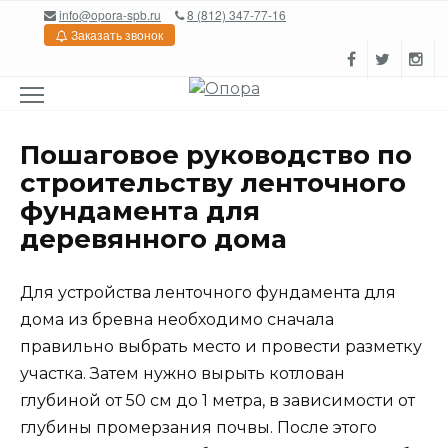
Перейти
info@opora-spb.ru
8 (812) 347-77-16
к
Заказать звонок
содержанию
Пошаговое руководство по
строительству ленточного
фундамента для
деревянного дома
Для устройства ленточного фундамента для
дома из бревна необходимо сначала
правильно выбрать место и провести разметку
участка. Затем нужно вырыть котлован
глубиной от 50 см до 1 метра, в зависимости от
глубины промерзания почвы. После этого