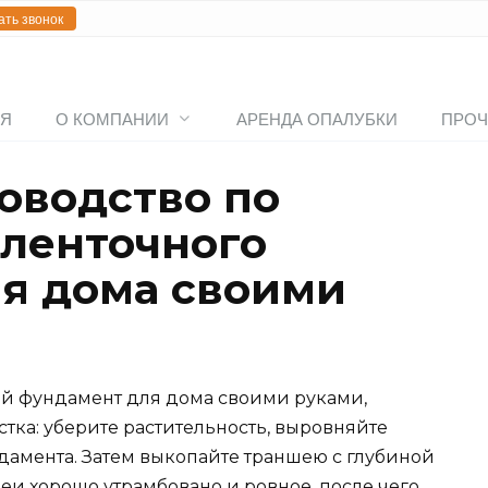
ать звонок
АЯ
О КОМПАНИИ
АРЕНДА ОПАЛУБКИ
ПРОЧ
оводство по
 ленточного
я дома своими
ый фундамент для дома своими руками,
стка: уберите растительность, выровняйте
дамента. Затем выкопайте траншею с глубиной
шеи хорошо утрамбовано и ровное, после чего