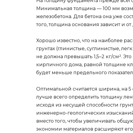
На толщину фундамента прежде всего 
Минимальная толщина — 100 мм возм
железобетона. Для бетона она уже сос
того, толщина основания зависит и от
Хорошо известно, что на наиболее р
грунтах (глинистые, суглинистые, лег
не должна превышать 1,5–2 кг/см². Эт
кирпичного дома, равной толщине клад
будет меньше предельного показател
Оптимальной считается ширина, на 5
лучше всего определить толщину ле
исходя из несущей способности грунт
инженерно-геологических изысканий,
вместо того, чтобы увеличивать общу
экономии материалов расширяют его 