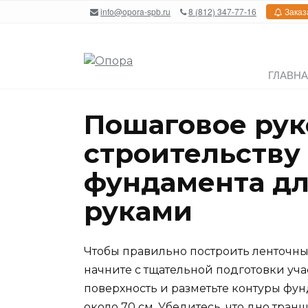
Перейти
info@opora-spb.ru
8 (812) 347-77-16
Заказ
к
содержанию
ГЛАВН
Пошаговое рук
строительству
фундамента дл
руками
Чтобы правильно построить ленточн
начните с тщательной подготовки уча
поверхность и разметьте контуры фун
около 70 см. Убедитесь, что дно тран