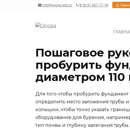
Перейти
info@opora-spb.ru
8 (812) 347-77-16
Заказ
к
содержанию
ГЛАВН
Пошаговое рук
пробурить фун
диаметром 110
Для того чтобы пробурить фундамент 
определить место заложения трубы и
колышки, чтобы точно указать грани
оборудование для бурения, например
тип почвы и глубину залегания трубы.