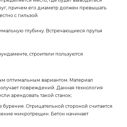
пределяется место, где будет выводиться
круг, причем его диаметр должен превышать
стно с гильзой.
имальную глубину. Встречающиеся прутья
фундаменте, строители пользуются
мым оптимальным вариантом. Материал
получает повреждений. Данная технология
если арендовать такой станок;
 бурение. Отрицательной стороной считается
ление микротрещин. Бетон начинает