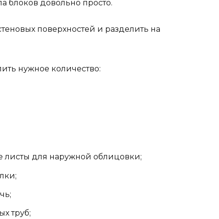
ла блоков довольно просто.
стеновых поверхностей и разделить на
пить нужное количество:
 листы для наружной облицовки;
лки;
чь;
х труб;