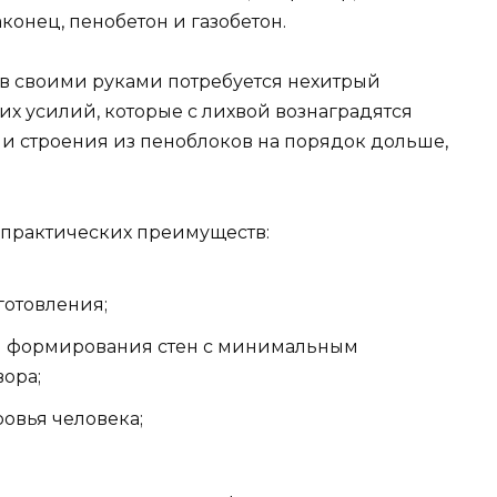
аконец, пенобетон и газобетон.
ов своими руками потребуется нехитрый
х усилий, которые с лихвой вознаградятся
ии строения из пеноблоков на порядок дольше,
а практических преимуществ:
готовления;
я формирования стен с минимальным
ора;
ровья человека;