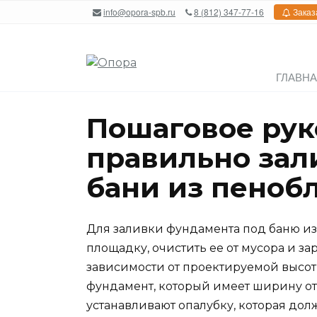
Перейти
info@opora-spb.ru
8 (812) 347-77-16
Заказ
к
содержанию
ГЛАВН
Пошаговое рук
правильно зал
бани из пеноб
Для заливки фундамента под баню из
площадку, очистить ее от мусора и за
зависимости от проектируемой высот
фундамент, который имеет ширину от 4
устанавливают опалубку, которая дол