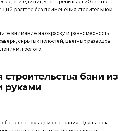
вес одной единицы не превышает 20 кг, что
ующий раствор без применения строительной
тите внимание на окраску и равномерность
каверн, скрытых полостей, цветных разводов.
плениями белого.
я строительства бани из
и руками
ноблоков с закладки основания. Для начала
роводится разметка с использованием