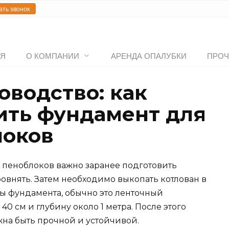
ать звонок
АЯ
О КОМПАНИИ
АРЕНДА ОПАЛУБКИ
ПРОЧ
оводство: как
ить фундамент для
локов
 пеноблоков важно заранее подготовить
ровнять. Затем необходимо выкопать котлован в
ы фундамента, обычно это ленточный
0 см и глубину около 1 метра. После этого
жна быть прочной и устойчивой.