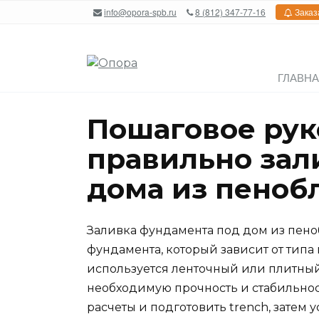
Перейти
info@opora-spb.ru
8 (812) 347-77-16
Заказ
к
содержанию
ГЛАВН
Пошаговое рук
правильно зал
дома из пеноб
Заливка фундамента под дом из пено
фундамента, который зависит от типа
используется ленточный или плитный
необходимую прочность и стабильнос
расчеты и подготовить trench, затем 