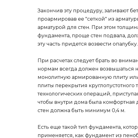
Закончив эту процедуру, заливают бе
проармировав ее "сеткой" из армату
арматурой для стен. При этом толщи
фундамента, проще стен подвала, долж
эту часть придется возвести опалубку.
При расчетах следует брать во внима
нормам всегда должен возвышаться на
монолитную армированную плиту или
плиты перекрытия круглопустотного т
технологических операций, приступаю
чтобы внутри дома была комфортная 
стен должна быть минимум 0,4 м.
Есть еще такой тип фундамента, кото
применяется, как фундамент из пеноб