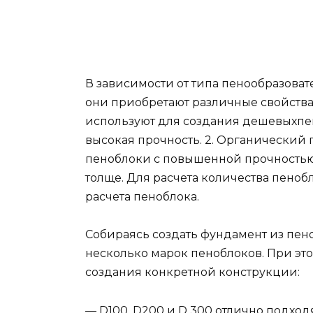
В зависимости от типа пенообразоват
они приобретают различные свойства:
используют для создания дешевыхпен
высокая прочность. 2. Органический 
пеноблоки с повышенной прочностью,
толще. Для расчета количества пеноб
расчета пеноблока.
Собираясь создать фундамент из пеноб
несколько марок пеноблоков. При эт
создания конкретной конструкции:
— D100, D200 и D 300 отлично подход