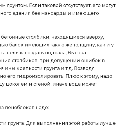
м грунтом. Если таковой отсутствует, его могут
ного здания без мансарды и имеющего
 бетонные столбики, находящиеся вверху,
ью балок имеющих такую же толщину, как и у
та нельзя создать подвала, Высока
ения столбиков, при допущении ошибок в
чины крепкости грунта и т.д. Возводя
но его гидроизолировать. Плюс к этому, надо
у цоколем и стеной, иначе вода может
з пеноблоков надо:
ости грунта. Для выполнения этой работы лучше