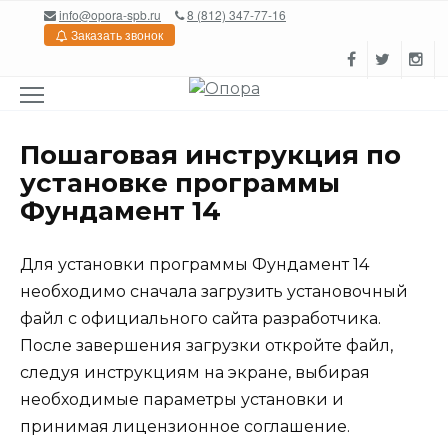
Перейти
info@opora-spb.ru
8 (812) 347-77-16
к
Заказать звонок
содержанию
Пошаговая инструкция по
установке программы
Фундамент 14
Для установки программы Фундамент 14
необходимо сначала загрузить установочный
файл с официального сайта разработчика.
После завершения загрузки откройте файл,
следуя инструкциям на экране, выбирая
необходимые параметры установки и
принимая лицензионное соглашение.