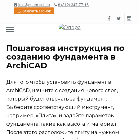
Перейти
info@opora-spb.ru
8 (812) 347-77-16
к
Заказать звонок
содержанию
Пошаговая инструкция по
созданию фундамента в
ArchiCAD
Для того чтобы установить фундамент в
ArchiCAD, начните с создания нового слоя,
который будет отвечать за фундамент.
Выберите соответствующий инструмент,
например, «Плита», и задайте параметры
фундамента, такие как высота и материал.
После этого расположите плиту на нужном