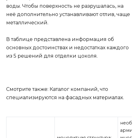
воды. Чтобы поверхность не разрушалась, на
неё дополнительно устанавливают отлив, чаще
металлический.
В таблице представлена информация об
основных достоинствах и недостатках каждого
из 5 решений для отделки цоколя.
Смотрите также: Каталог компаний, что
специализируются на фасадных материалах.
необх
армиро
монолитная структура;
многос