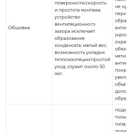
поверхности;скорость
не нуж
и простота монтажа;
период
устройство
обрабо
вентиляционного
Обшивка
антисе
зазора исключает
(кроме 
образование
окраши
конденсата; малый вес;
обязате
возможность укладки
метизы
теплоизоляции;простой
антик
уход; служит около 50
покрыт
лет.
увелич
объёме
дополн
обрешё
подход
только
типа; 
полим