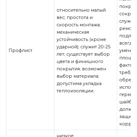
покрыт
относительно малый
сокращ
вес; простота и
службы
скорость монтажа;
ремонт
механическая
подлеж
устойчивость (кроме
всегда 
ударной); служит 20-25
Профлист
уменьш
лет; существует выбор
площад
цвета и финишного
фактич
покрытия; возможен
требуе
выбор материала;
обрешё
допустима укладка
исполь
теплоизоляции.
гермет
шайбам
должны
защище
корроз
низкое