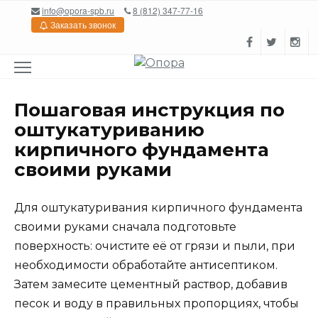
Перейти
info@opora-spb.ru
8 (812) 347-77-16
к
Заказать звонок
содержанию
Пошаговая инструкция по
оштукатуриванию
кирпичного фундамента
своими руками
Для оштукатуривания кирпичного фундамента
своими руками сначала подготовьте
поверхность: очистите её от грязи и пыли, при
необходимости обработайте антисептиком.
Затем замесите цементный раствор, добавив
песок и воду в правильных пропорциях, чтобы