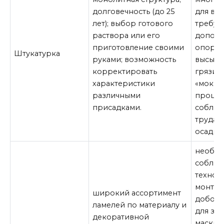
долговечность (до 25
для вы
лет); выбор готового
требую
раствора или его
дополн
приготовление своими
опоры;
Штукатурка
руками; возможность
высыха
корректировать
грязи и
характеристики
«мокро
различными
процес
присадками.
соблюд
труда (
осадки,
необх
соблюд
технол
монтаж
широкий ассортимент
доборн
ламелей по материалу и
для за
декоративной
маскир