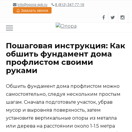
Перейти
info@opora-spb.ru
8 (812) 347-77-16
к
Заказать звонок
содержанию
Пошаговая инструкция: Как
обшить фундамент дома
профлистом своими
руками
Обшить фундамент дома профлистом можно
самостоятельно, следуя нескольким простым
шагам. Сначала подготовьте участок, убрав
мусор и выровняв поверхность, затем
установите вертикальные опоры из металла
или дерева на расстоянии около 1-1.5 метра