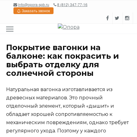
Перейти
info@opora-spb.ru
8 (812) 347-77-16
к
Заказать звонок
содержанию
Покрытие вагонки на
балконе: как покрасить и
выбрать отделку для
солнечной стороны
Натуральная вагонка изготавливается из
древесных материалов. Это прочный
отделочный элемент, который «дышит» и
обладает хорошей сопротивляемостью к
механическим повреждениям, однако требует
регулярного ухода. Поэтому у каждого