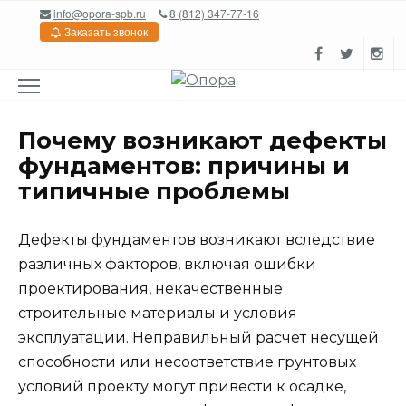
Перейти
info@opora-spb.ru
8 (812) 347-77-16
к
Заказать звонок
содержанию
Почему возникают дефекты
фундаментов: причины и
типичные проблемы
Дефекты фундаментов возникают вследствие
различных факторов, включая ошибки
проектирования, некачественные
строительные материалы и условия
эксплуатации. Неправильный расчет несущей
способности или несоответствие грунтовых
условий проекту могут привести к осадке,