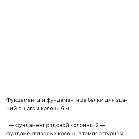
Фундаменты и фун­даментные балки для зда­
ний с шагом колонн 6 м
I — фундамент рядовой колон­ны; 2 —
фундамент парных ко­лонн в температурном