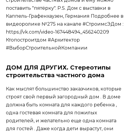
строительстве частных домов и ему можно
поставить "пятёрку". P.S. Дом с выставки в
Каппель-Графенхаузен, Германия Подробнее в
видеоролике №275 на канале #СтроимсЭДом :
https://vk.com/video-167448494_456240209
Ктопостроитдом #Архитектор
#ВыборСтроительнойКомпании
ДОМ ДЛЯ ДРУГИХ. Стереотипы
строительства частного дома
Как мыслят большинство заказчиков, которые
строят свой первый загородный дом . В доме
должна быть комната для каждого ребенка ,
одна гостевая комната для пожилых
родителей, и желательно еще одна комната
для гостей . Даже когда дети вырастут, они