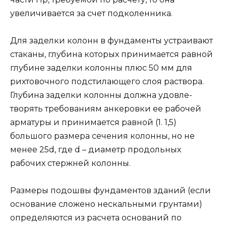
увеличивается за счет подколенника.
Для заделки колонн в фундаменты устраивают
стака­ны, глубина которых принимается равной
глубине заделки колонны плюс 50 мм для
рихтовочного подстилающего слоя раствора.
Глубина заделки колонны должна удовле­
творять требованиям анкеровки ее рабочей
арматуры и при­нимается равной (1. 1,5)
большого размера сече­ния колонны, но не
менее 25d, где d – диаметр продоль­ных
рабочих стержней колонны.
Размеры подошвы фундаментов зданий (если
основание сло­жено нескальными грунтами)
определяются из расчета основа­ний по