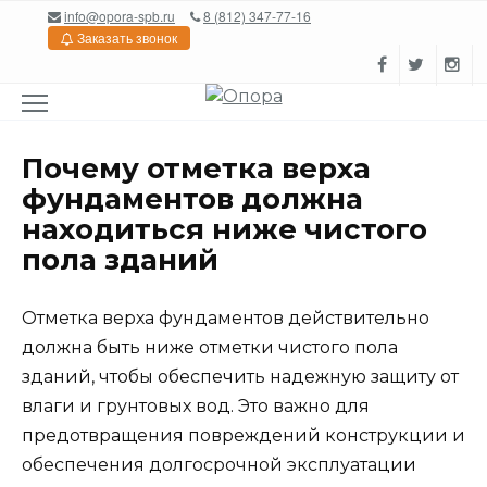
Перейти
info@opora-spb.ru
8 (812) 347-77-16
к
Заказать звонок
содержанию
Почему отметка верха
фундаментов должна
находиться ниже чистого
пола зданий
Отметка верха фундаментов действительно
должна быть ниже отметки чистого пола
зданий, чтобы обеспечить надежную защиту от
влаги и грунтовых вод. Это важно для
предотвращения повреждений конструкции и
обеспечения долгосрочной эксплуатации