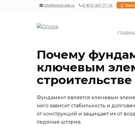
Перейти
info@opora-spb.ru
8 (812) 347-77-16
Заказ
к
содержанию
ГЛАВН
Почему фундам
ключевым эле
строительстве
Фундамент является ключевым элемент
него зависит стабильность и долгове
от конструкций и защищает их от воз
ледяные шторма.