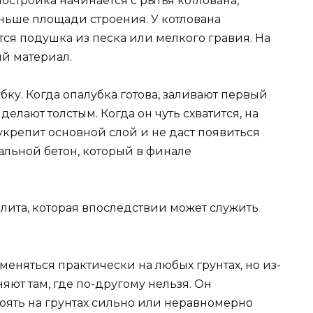
постройка начинается с рытья котлована,
ньше площади строения. У котлована
тся подушка из песка или мелкого гравия. На
й материал.
бку. Когда опалубка готова, заливают первый
 делают толстым. Когда он чуть схватится, на
 укрепит основной слой и не даст появиться
тальной бетон, который в финале
плита, которая впоследствии может служить
еняться практически на любых грунтах, но из-
яют там, где по-другому нельзя. Он
тоять на грунтах сильно или неравномерно