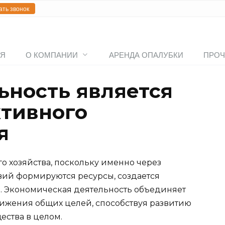
ать звонок
АЯ
О КОМПАНИИ
АРЕНДА ОПАЛУБКИ
ПРОЧ
ьность является
тивного
я
о хозяйства, поскольку именно через
вий формируются ресурсы, создается
. Экономическая деятельность объединяет
тижения общих целей, способствуя развитию
ества в целом.