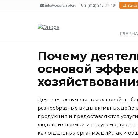
Перейти
info@opora-spb.ru
8 (812) 347-77-16
Заказ
к
содержанию
ГЛАВН
Почему деятел
основой эффек
хозяйствовани
Деятельность является основой любог
разнообразные виды активных дейст
продукция и предоставляются услуги
людей, их навыки и ресурсы для дос
как отдельных организаций, так и общ