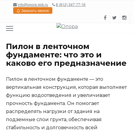
Перейти
info@opora-spb.ru
8 (812) 347-77-16
к
Заказать звонок
содержанию
Пилон в ленточном
фундаменте: что это и
каково его предназначение
Пилон в ленточном фундаменте — это
вертикальная конструкция, которая выполняет
функцию водоотведения и увеличивает
прочность фундамента. Он помогает
распределять нагрузки от здания на
подземные слои грунта, обеспечивая
стабильность и долговечность всей