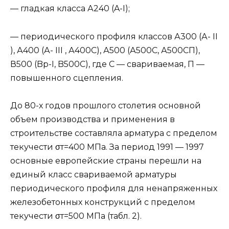
— гладкая класса А240 (A-I);
— периодического профиля классов А300 (А- II
), А400 (А- III , А400С), А500 (А500С, А500СП),
В500 (Bp-I, B500C), где С — свариваемая, П —
повышенного сцепления.
До 80-х годов прошлого столетия основной
объем производства и применения в
строительстве составляла арматура с пределом
текучести σт=400 МПа. За период 1991 — 1997
основные европейские страны перешли на
единый класс свариваемой арматуры
периодического профиля для ненапряженных
железобетонных конструкций с пределом
текучести σт=500 МПа (табл. 2).