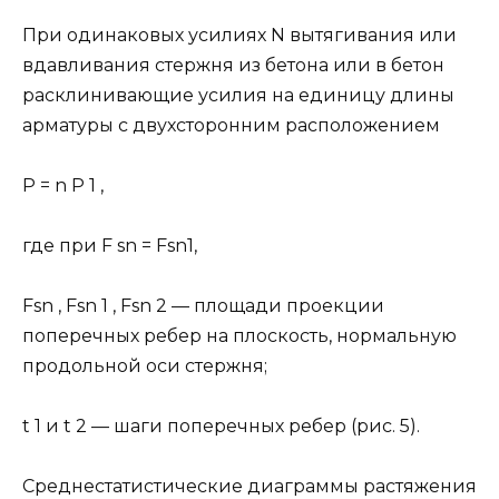
При одинаковых усилиях N вытягивания или
вдавливания стержня из бетона или в бетон
расклинивающие усилия на единицу длины
арматуры с двухсторонним расположением
Р = n Р 1 ,
где при F sn = Fsn1,
Fsn , Fsn 1 , Fsn 2 — площади проекции
поперечных ребер на плоскость, нормальную
продольной оси стержня;
t 1 и t 2 — шаги поперечных ребер (рис. 5).
Среднестатистические диаграммы растяжения