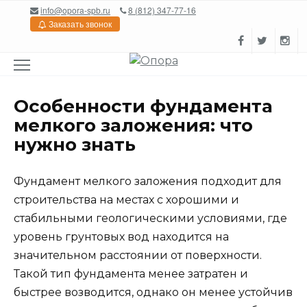
Перейти
info@opora-spb.ru
8 (812) 347-77-16
к
Заказать звонок
содержанию
Особенности фундамента
мелкого заложения: что
нужно знать
Фундамент мелкого заложения подходит для
строительства на местах с хорошими и
стабильными геологическими условиями, где
уровень грунтовых вод находится на
значительном расстоянии от поверхности.
Такой тип фундамента менее затратен и
быстрее возводится, однако он менее устойчив