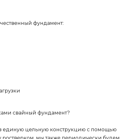
ачественный фундамент:
агрузки
иками свайный фундамент?
 в единую цельную конструкцию с помощью
ку ростверком, мы также периодически будем