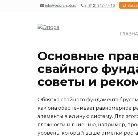
Перейти
info@opora-spb.ru
8 (812) 347-77-16
Заказ
к
содержанию
ГЛАВН
Основные прав
свайного фунд
советы и реко
Обвязка свайного фундамента брусом 
как она обеспечивает равномерное р
элементы в единую систему. Для этог
влажности и гниению, например, про
уровень, который выше отметки роста