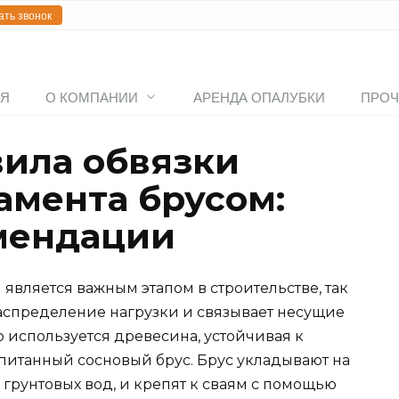
ать звонок
АЯ
О КОМПАНИИ
АРЕНДА ОПАЛУБКИ
ПРОЧ
ила обвязки
амента брусом:
мендации
является важным этапом в строительстве, так
аспределение нагрузки и связывает несущие
о используется древесина, устойчивая к
питанный сосновый брус. Брус укладывают на
 грунтовых вод, и крепят к сваям с помощью