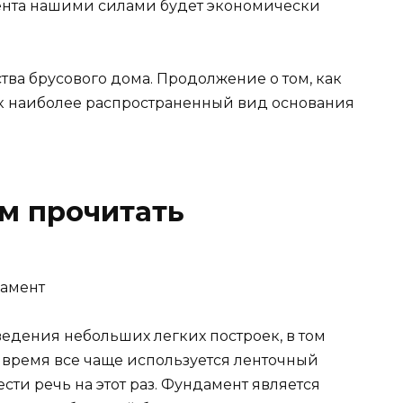
мента нашими силами будет экономически
ьства брусового дома. Продолжение о том, как
ак наиболее распространенный вид основания
м прочитать
дамент
ведения небольших легких построек, в том
е время все чаще используется ленточный
сти речь на этот раз. Фундамент является