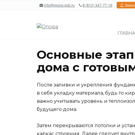
Перейти
info@opora-spb.ru
8 (812) 347-77-16
Заказ
к
содержанию
ГЛАВН
Основные этап
дома с готовы
После заливки и укрепления фундаме
в себя укладку материала, будь то ки
важно учитывать уровень и теплоизо
будущего дома.
Затем перекрываются потолки и уста
каркас строения. Далее следует внутр