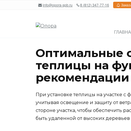
Перейти
info@opora-spb.ru
8 (812) 347-77-16
Заказ
к
содержанию
ГЛАВН
Оптимальные с
теплицы на фу
рекомендации
При установке теплицы на участке с 
учитывая освещение и защиту от ветр
стороне участка, чтобы обеспечить ра
быть удаленной от высоких деревьев и