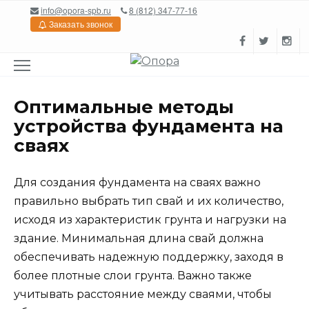
Перейти
info@opora-spb.ru
8 (812) 347-77-16
к
Заказать звонок
содержанию
Оптимальные методы
устройства фундамента на
сваях
Для создания фундамента на сваях важно
правильно выбрать тип свай и их количество,
исходя из характеристик грунта и нагрузки на
здание. Минимальная длина свай должна
обеспечивать надежную поддержку, заходя в
более плотные слои грунта. Важно также
учитывать расстояние между сваями, чтобы