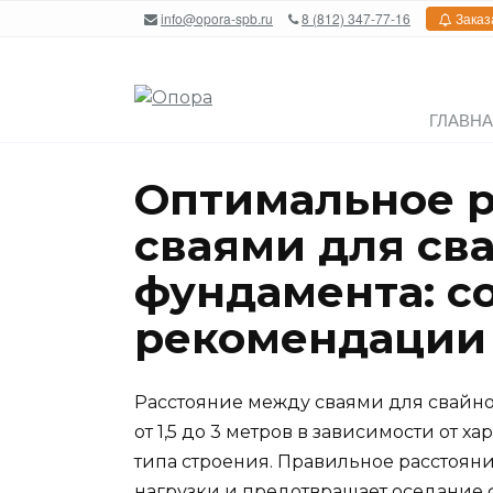
Перейти
info@opora-spb.ru
8 (812) 347-77-16
Заказ
к
содержанию
ГЛАВН
Оптимальное 
сваями для св
фундамента: с
рекомендации
Расстояние между сваями для свайно
от 1,5 до 3 метров в зависимости от х
типа строения. Правильное расстоя
нагрузки и предотвращает оседание 