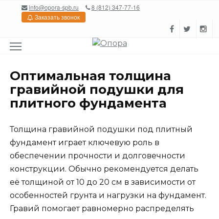
Перейти
info@opora-spb.ru
8 (812) 347-77-16
к
Заказать звонок
содержанию
Оптимальная толщина
гравийной подушки для
плитного фундамента
Толщина гравийной подушки под плитный
фундамент играет ключевую роль в
обеспечении прочности и долговечности
конструкции. Обычно рекомендуется делать
её толщиной от 10 до 20 см в зависимости от
особенностей грунта и нагрузки на фундамент.
Гравий помогает равномерно распределять