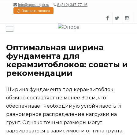
Перейти
info@opora-spb.ru
8 (812) 347-77-16
к
Заказать звонок
содержанию
Оптимальная ширина
фундамента для
керамзитоблоков: советы и
рекомендации
Ширина фундамента под керамзитоблок
обычно составляет не менее 30 см, что
обеспечивает необходимую устойчивость и
равномерное распределение нагрузки на
грунт. Однако точные размеры могут
варьироваться в зависимости от типа грунта,