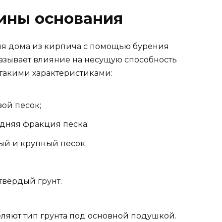
ины основания
ля дома из кирпича с помощью бурения
казывает влияние на несущую способность
 такими характеристиками:
вой песок;
редняя фракция песка;
стый и крупный песок;
 твёрдый грунт.
ляют тип грунта под основной подушкой.