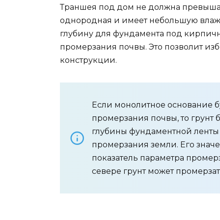
Траншея под дом не должна превышать
однородная и имеет небольшую влаж
глубину для фундамента под кирпичн
промерзания почвы. Это позволит из
конструкции.
Если монолитное основание б
промерзания почвы, то грунт 
глубины фундаментной ленты 
промерзания земли. Его значе
показатель параметра промерз
севере грунт может промерзать