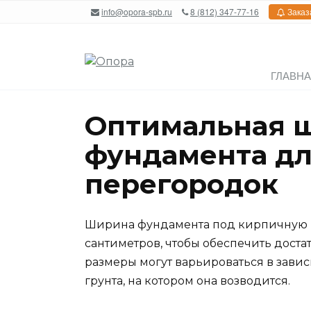
Перейти
info@opora-spb.ru
8 (812) 347-77-16
Заказ
к
содержанию
ГЛАВН
Оптимальная 
фундамента д
перегородок
Ширина фундамента под кирпичную п
сантиметров, чтобы обеспечить дост
размеры могут варьироваться в завис
грунта, на котором она возводится.