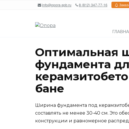
Перейти
info@opora-spb.ru
8 (812) 347-77-16
Заказ
к
содержанию
ГЛАВН
Оптимальная 
фундамента д
керамзитобето
бане
Ширина фундамента под керамзитобе
составлять не менее 30-40 см. Это об
конструкции и равномерное распреде