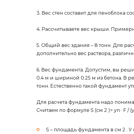
3. Вес стен составит для пеноблока со
4. Рассчитываете вес крыши. Примерно
5. Общий вес здания – 8 тонн. Для ра
дополнительно вес раствора, различны
6. Вес фундамента. Допустим, вы реш
0.4 м и шириной 0.25 м из бетона. В ре
тонн. Естественно такой фундамент ут
Для расчета фундамента надо понимать
Считаем по формуле S (см 2 )> yn · F / (yc
S – площадь фундамента в см 2 . У 