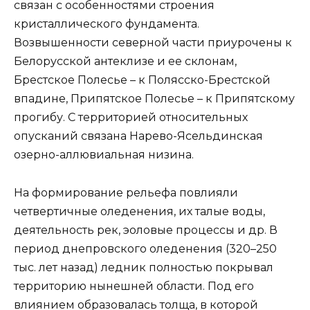
связан с особенностями строения
кристаллического фундамента.
Возвышенности северной части приурочены к
Белорусской антеклизе и ее склонам,
Брестское Полесье – к Полясско-Брестской
впадине, Припятское Полесье – к Припятскому
прогибу. С территорией относительных
опусканий связана Нарево-Ясельдинская
озерно-аллювиальная низина.
На формирование рельефа повлияли
четвертичные оледенения, их талые воды,
деятельность рек, эоловые процессы и др. В
период днепровского оледенения (320–250
тыс. лет назад) ледник полностью покрывал
территорию нынешней области. Под его
влиянием образовалась толща, в которой