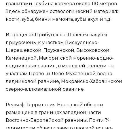
гранитами. Глубина карьера около 110 метров.
Здесь обнаружен остеологический материал:
кости, зубы, бивни мамонта, зубы акул и т.д.
В пределах Прибугского Полесья валуны
приурочены к участкам Вискулянско-
Шерешевской, Пружанской, Высоковской,
Каменецкой, Малоритской моренно-водно-
ледниковых равнин, в меньшей степени – к
участкам Право- и Лево-Мухавецкой водно-
ледниковой равнине, Мокранско-Хабовичской
озерно-аллювиальной равнине.
Рельеф. Территория Брестской области
размещена в границах западной части
Восточно-Европейской равнины. Почти ¾
территории области занято плоской водно-