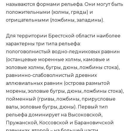
называются формами рельефа. Они могут быть
положительными (холмы, гряды) и
отрицательными (ложбины, западины).
Для территории Брестской области наиболее
характерны три типа рельефа:
пологоволнистый водно-ледниковых равнин
(останцевые моренные холмы, камовые и
эоловые холмы, бугры, дюны, ложбины стока),
равнинно-слабоволнистый древних
аллювиальных равнин (острова размытой
морены, эоловые бугры, дюны, ложбины стока),
пойменный (гривы, ложбины, прирусловые
валы, эоловые бугры, дюны). Первый тип
рельефа доминирует на Высоковской,
Пружанской, Коссовской и Барановичской
равнинах, второй – на большей части