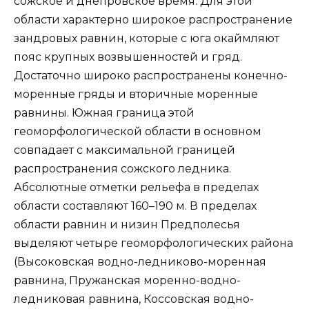
сожское и днепровское время. Для этой
области характерно широкое распространение
зандровых равнин, которые с юга окаймляют
пояс крупных возвышенностей и гряд.
Достаточно широко распространены конечно-
моренные гряды и вторичные моренные
равнины. Южная граница этой
геоморфологической области в основном
совпадает с максимальной границей
распространения сожского ледника.
Абсолютные отметки рельефа в пределах
области составляют 160–190 м. В пределах
области равнин и низин Предполесья
выделяют четыре геоморфологических района
(Высоковская водно-ледниково-моренная
равнина, Пружанская моренно-водно-
ледниковая равнина, Коссовская водно-