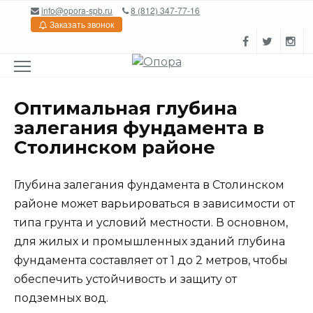
Перейти
info@opora-spb.ru
8 (812) 347-77-16
к
Заказать звонок
содержанию
Оптимальная глубина
залегания фундамента в
Столинском районе
Глубина залегания фундамента в Столинском
районе может варьироваться в зависимости от
типа грунта и условий местности. В основном,
для жилых и промышленных зданий глубина
фундамента составляет от 1 до 2 метров, чтобы
обеспечить устойчивость и защиту от
подземных вод.