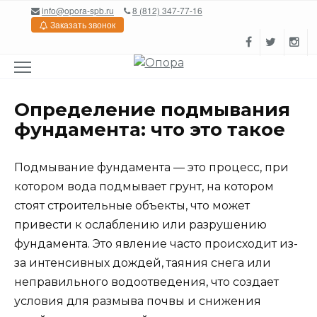
Перейти
info@opora-spb.ru
8 (812) 347-77-16
к
Заказать звонок
содержанию
Определение подмывания
фундамента: что это такое
Подмывание фундамента — это процесс, при
котором вода подмывает грунт, на котором
стоят строительные объекты, что может
привести к ослаблению или разрушению
фундамента. Это явление часто происходит из-
за интенсивных дождей, таяния снега или
неправильного водоотведения, что создает
условия для размыва почвы и снижения