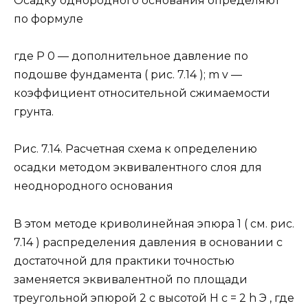
Осадку однородного основания определяют
по формуле
где Р 0 — дополнительное давление по
подошве фундамента ( рис. 7.14 ); m v —
коэффициент относительной сжимаемости
грунта.
Рис. 7.14. Расчетная схема к определению
осадки методом эквивалентного слоя для
неоднородного основания
В этом методе криволинейная эпюра 1 ( см. рис.
7.14 ) распределения давления в основании с
достаточной для практики точностью
заменяется эквивалентной по площади
треугольной эпюрой 2 с высотой Н с = 2 h Э , где