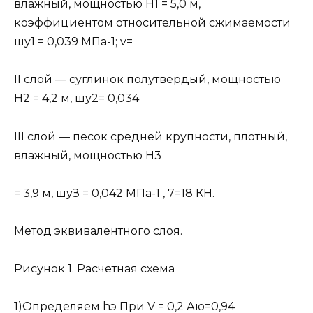
влажный, мощностью Н1 = 5,0 м,
коэффициентом относительной сжимаемости
шу1 = 0,039 МПа-1; v=
II слой — суглинок полутвердый, мощностью
Н2 = 4,2 м, шу2= 0,034
III слой — песок средней крупности, плотный,
влажный, мощностью Н3
= 3,9 м, шуЗ = 0,042 МПа-1 , 7=18 КН.
Метод эквивалентного слоя.
Рисунок 1. Расчетная схема
1)Определяем hэ При V = 0,2 Аю=0,94