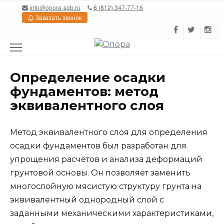
Перейти
info@opora-spb.ru
8 (812) 347-77-16
к
Заказать звонок
содержанию
Определение осадки
фундаментов: метод
эквивалентного слоя
Метод эквивалентного слоя для определения
осадки фундаментов был разработан для
упрощения расчётов и анализа деформаций
грунтовой основы. Он позволяет заменить
многослойную мясистую структуру грунта на
эквивалентный однородный слой с
заданными механическими характеристиками,