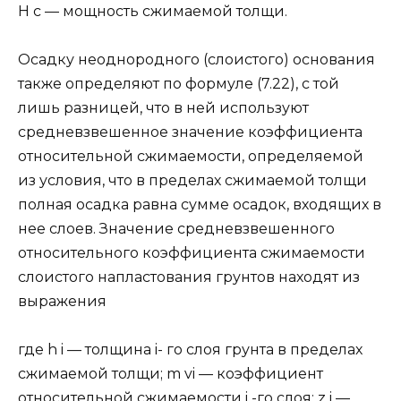
Н с — мощность сжимаемой толщи.
Осадку неоднородного (слоистого) основания
также определяют по формуле (7.22), с той
лишь разницей, что в ней используют
средневзвешенное значение коэффициента
относительной сжимаемости, определяемой
из условия, что в пределах сжимаемой толщи
полная осадка равна сумме осадок, входящих в
нее слоев. Значение средневзвешенного
относительного коэффициента сжимаемости
слоистого напластования грунтов находят из
выражения
где h i — толщина i- го слоя грунта в пределах
сжимаемой толщи; m vi — коэффициент
относительной сжимаемости i -го слоя; z i —