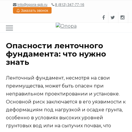
Перейти
info@opora-spb.ru
8 (812) 347-77-16
к
Заказать звонок
содержанию
Опасности ленточного
фундамента: что нужно
знать
Ленточный фундамент, несмотря на свои
преимущества, может быть опасен при
неправильном проектировании и установке.
Основной риск заключается в его уязвимости к
деформациям под нагрузкой и осадке грунта,
особенно в условиях высоких уровней
грунтовых вод или на сыпучих почвах, что