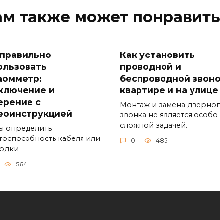
ам также может понравить
 правильно
Как установить
ользовать
проводной и
аомметр:
беспроводной звоно
ключение и
квартире и на улице
ерение с
Монтаж и замена дверно
еоинструкцией
звонка не является особо
сложной задачей.
ы определить
тоспособность кабеля или
0
485
одки
564