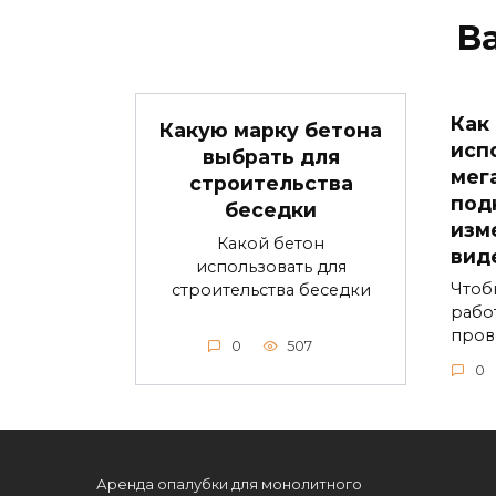
В
Как
Какую марку бетона
исп
выбрать для
мег
строительства
под
беседки
изм
Какой бетон
вид
использовать для
Чтоб
строительства беседки
рабо
пров
0
507
0
Аренда опалубки для монолитного