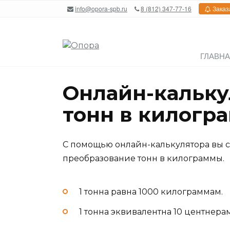
Перейти
info@opora-spb.ru
8 (812) 347-77-16
Заказ
к
содержанию
ГЛАВН
Онлайн-кальку
тонн в килогр
С помощью онлайн-калькулятора вы с
преобразование тонн в килограммы.
1 тонна равна 1000 килограммам.
1 тонна эквивалентна 10 центнерам