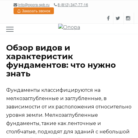
Перейти
info@opora-spb.ru
8 (812) 347-77-16
к
Заказать звонок
содержанию
Обзор видов и
характеристик
фундаментов: что нужно
знать
Фундаменты классифицируются на
мелкозаглубленные и заглубленные, в
зависимости от их расположения относительно
уровня земли. Мелкозаглубленные
фундаменты, такие как ленточные и
столбчатые, подходят для зданий с небольшой