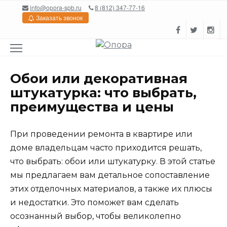
Перейти
info@opora-spb.ru
8 (812) 347-77-16
к
Заказать звонок
содержанию
Обои или декоративная
штукатурка: что выбрать,
преимущества и цены
При проведении ремонта в квартире или
доме владельцам часто приходится решать,
что выбрать: обои или штукатурку. В этой статье
мы предлагаем вам детальное сопоставление
этих отделочных материалов, а также их плюсы
и недостатки. Это поможет вам сделать
осознанный выбор, чтобы великолепно