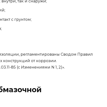
внутри, так и снаружи;
ий;
такт с грунтом;
;
оизоляции, регламентированы Сводом Правил
ых конструкций от коррозии.
.11-85 (с Изменениями N 1, 2)».
бмазочной