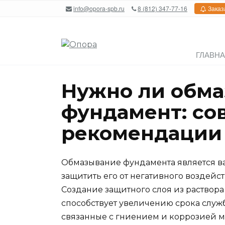
Перейти
info@opora-spb.ru
8 (812) 347-77-16
Заказ
к
содержанию
ГЛАВН
Нужно ли обма
фундамент: со
рекомендации
Обмазывание фундамента является важ
защитить его от негативного воздей
Создание защитного слоя из раство
способствует увеличению срока служ
связанные с гниением и коррозией м