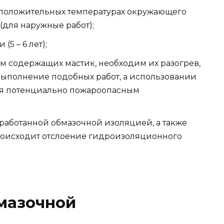
 положительных температурах окружающего
 (для наружные работ);
5 – 6 лет);
м содержащих мастик, необходим их разогрев,
 выполнение подобных работ, а использовании
тся потенциально пожароопасным
работанной обмазочной изоляцией, а также
роисходит отслоение гидроизоляционного
мазочной