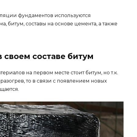
оляции фундаментов используются
, битум, составы на основе цемента, а также
 своем составе битум
риалов на первом месте стоит битум, но т.к.
разогрев, то в связи с появлением новых
щается.