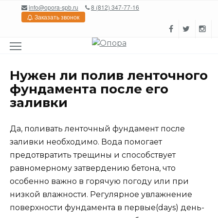
Перейти
info@opora-spb.ru
8 (812) 347-77-16
к
Заказать звонок
содержанию
Нужен ли полив ленточного
фундамента после его
заливки
Да, поливать ленточный фундамент после
заливки необходимо. Вода помогает
предотвратить трещины и способствует
равномерному затвердению бетона, что
особенно важно в горячую погоду или при
низкой влажности. Регулярное увлажнение
поверхности фундамента в первые(days) день-