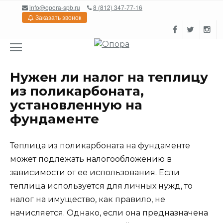
Перейти
info@opora-spb.ru
8 (812) 347-77-16
к
Заказать звонок
содержанию
Нужен ли налог на теплицу
из поликарбоната,
установленную на
фундаменте
Теплица из поликарбоната на фундаменте
может подлежать налогообложению в
зависимости от ее использования. Если
теплица используется для личных нужд, то
налог на имущество, как правило, не
начисляется. Однако, если она предназначена