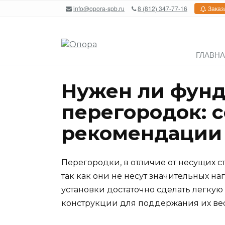
Перейти
info@opora-spb.ru
8 (812) 347-77-16
Заказ
к
содержанию
ГЛАВН
Нужен ли фунд
перегородок: 
рекомендации
Перегородки, в отличие от несущих с
так как они не несут значительных на
установки достаточно сделать легку
конструкции для поддержания их вес