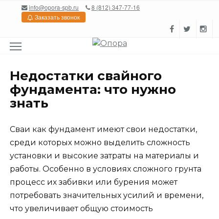
Перейти
info@opora-spb.ru
8 (812) 347-77-16
к
Заказать звонок
содержанию
Недостатки свайного
фундамента: что нужно
знать
Сваи как фундамент имеют свои недостатки,
среди которых можно выделить сложность
установки и высокие затраты на материалы и
работы. Особенно в условиях сложного грунта
процесс их забивки или бурения может
потребовать значительных усилий и времени,
что увеличивает общую стоимость