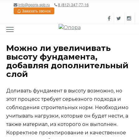
Перейти
info@opora-spb.ru
8 (812) 347-77-16
к
Заказать звонок
содержанию
Можно ли увеличивать
высоту фундамента,
добавляя дополнительный
слой
Доливать фундамент в высоту возможно, но
этот процесс требует серьезного подхода и
соблюдения строительных норм. Необходимо
учитывать нагрузки, которые он будет нести, а
также материал, из которого он выполнен.
Корректное проектирование и качественное