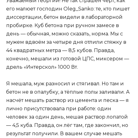
Уважаемый Георгий! Не так страшен чёрт, как
его малюет господин Oleg_Sanko: те, кто пишет
диссертации, бетон видели в лабораторной
пробирке. Куб бетона при ручном замесе в
день — обычная, можно сказать, норма. Мы с
мужем вдвоём за четыре дня отлили стяжку в
44 квадратных метра — 8,5 кубов. Правда,
конечно, мешали из готовой ЦПС, миксером —
дрель «Интерскол» 1000 Вт.
Я мешала, муж разносил и стягивал. Но там и
бетон не в опалубку, а тёплые полы заливали. А
насчёт мешать раствор из цемента и песка — я
лично присутствовала при работе: один
человек за один день, мешая раствор лопатой
— 4,5 куба. Правда, он лёг там, где закончил, но
результат получили. В вашем случае мешать