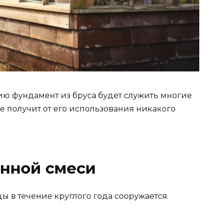
ю фундамент из бруса будет служить многие
е получит от его использования никакого
онной смеси
ы в течение круглого года сооружается