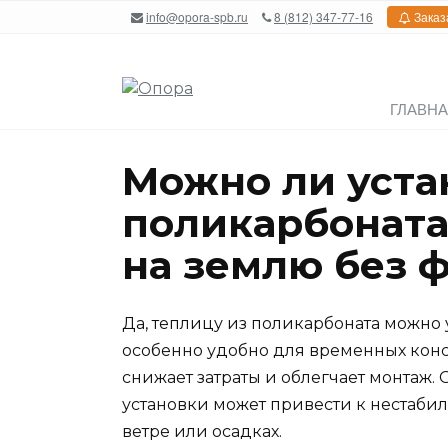
Перейти
info@opora-spb.ru
8 (812) 347-77-16
Заказ
к
содержанию
ГЛАВН
Можно ли уста
поликарбоната
на землю без 
Да, теплицу из поликарбоната можно 
особенно удобно для временных конст
снижает затраты и облегчает монтаж. 
установки может привести к нестаби
ветре или осадках.